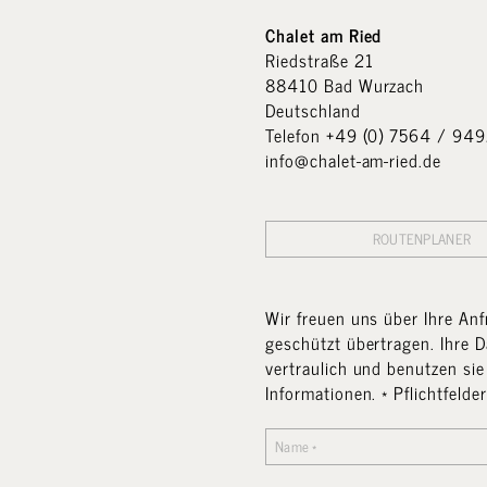
inigung, Handtücher und Bettwäsche. Alle genannten Preise ver
Chalet am Ried
Riedstraße 21
88410 Bad Wurzach
Deutschland
Telefon
+49 (0) 7564 / 94
info@chalet-am-ried.de
ROUTENPLANER
Wir freuen uns über Ihre Anf
geschützt übertragen. Ihre D
vertraulich und benutzen si
Informationen. * Pflichtfelder