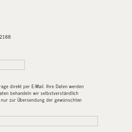
stehen sich in EUR inklusive 7% MwSt.
92188
rage direkt per E-Mail. Ihre Daten werden
aten behandeln wir selbstverständlich
e nur zur Übersendung der gewünschten