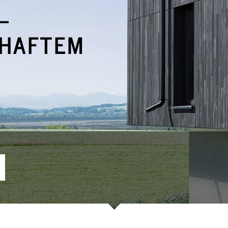
–
MHAFTEM